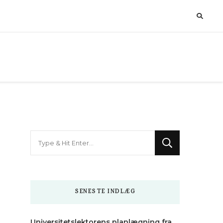
Looking
for
Something?
SENESTE INDLÆG
Universitetslektorens planlægning fra