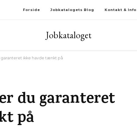
Forside
Jobkatalogets Blog
Kontakt & Info
Jobkataloget
u garanteret ikke havde tænkt på
eer du garanteret
kt på