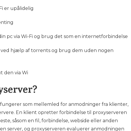
i er upålidelig
enting
l din pc via Wi-Fi og brug det som en internetforbindelse
 ved hjælp af torrents og brug dem uden nogen
lut den via Wi
yserver?
r fungerer som mellemled for anmodninger fra klienter,
rvere. En klient opretter forbindelse til proxyserveren
te, såsom en fil, forbindelse, webside eller anden
nden server, og proxyserveren evaluerer anmodningen