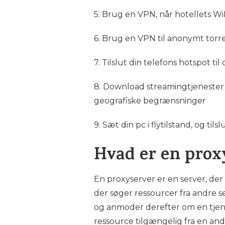
5. Brug en VPN, når hotellets WiF
6. Brug en VPN til anonymt torr
7. Tilslut din telefons hotspot ti
8. Download streamingtjenester
geografiske begrænsninger
9. Sæt din pc i flytilstand, og tils
Hvad er en prox
En proxyserver er en server, de
der søger ressourcer fra andre se
og anmoder derefter om en tjenes
ressource tilgængelig fra en a