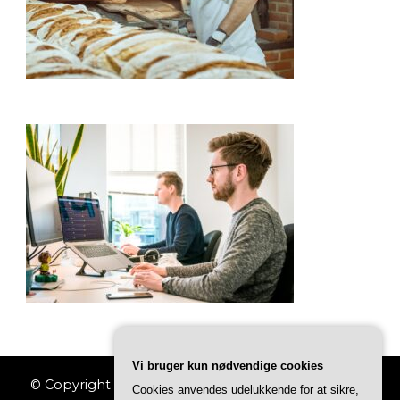
Vi bruger kun nødvendige cookies
© Copyright 2026
Jobkataloget
. All Rights Reserved.
Cookies anvendes udelukkende for at sikre,