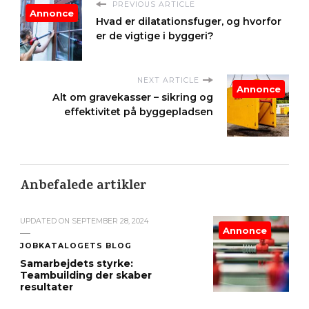
PREVIOUS ARTICLE
Annonce
Hvad er dilatationsfuger, og hvorfor
er de vigtige i byggeri?
NEXT ARTICLE
Annonce
Alt om gravekasser – sikring og
effektivitet på byggepladsen
Anbefalede artikler
UPDATED ON
SEPTEMBER 28, 2024
Annonce
JOBKATALOGETS BLOG
Samarbejdets styrke:
Teambuilding der skaber
resultater