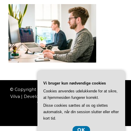
Vi bruger kun nødvendige cookies
© Copyright 2026
Jobkataloget
. All Rights Reserved.
Cookies anvendes udelukkende for at sikre,
Vilva | Developed By
Blossom Themes
. Powered by
at hjemmesiden fungerer korrekt.
WordPress
.
Privatlivspolitik
Disse cookies sættes af os og slettes
automatisk, når din session slutter eller efter
kort tid.
OK