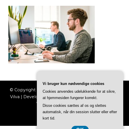
Vi bruger kun nødvendige cookies
© Copyright 2026
Jobkataloget
. All Rights Reserved.
Cookies anvendes udelukkende for at sikre,
Vilva | Developed By
Blossom Themes
. Powered by
at hjemmesiden fungerer korrekt.
WordPress
.
Privatlivspolitik
Disse cookies sættes af os og slettes
automatisk, når din session slutter eller efter
kort tid.