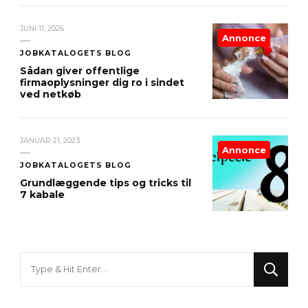
JUNI 11, 2026
Annonce
JOBKATALOGETS BLOG
Sådan giver offentlige
firmaoplysninger dig ro i sindet
ved netkøb
JANUAR 21, 2023
Annonce
JOBKATALOGETS BLOG
Grundlæggende tips og tricks til
7 kabale
Looking
for
Something?