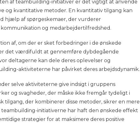
en af teambuilding-initiativer er det vigtigt at anvende
ve og kvantitative metoder. En kvantitativ tilgang kan
ed hjælp af spørgeskemaer, der vurderer
kommunikation og medarbejdertilfredshed.
ation af, om der er sket forbedringer i de ønskede
de er det værdifuldt at gennemføre dybdegående
hvor deltagerne kan dele deres oplevelser og
ilding-aktiviteterne har påvirket deres arbejdsdynamik.
er selve aktiviteterne give indsigt i gruppens
yrker og svagheder, der måske ikke fremgår tydeligt i
tisk tilgang, der kombinerer disse metoder, sikrer en mere
t teambuilding-initiativerne har haft den ønskede effekt
mtidige strategier for at maksimere deres positive