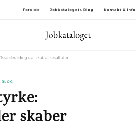
Forside
Jobkatalogets Blog
Kontakt & Info
Jobkataloget
 Teambuilding der skaber resultater
 BLOG
tyrke:
er skaber