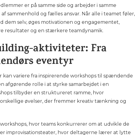
medlemmer er på samme side og arbejder i samme
e af sammenhold og fælles ansvar. Når alle i teamet føler,
 end dem selv, øges motivationen og engagementet,
bedre resultater og en stærkere teamdynamik.
lding-aktiviteter: Fra
dendørs eventyr
er kan variere fra inspirerende workshops til spændende
n afgørende rolle i at styrke samarbejdet i en
hops tilbyder en struktureret ramme, hvor
rskellige øvelser, der fremmer kreativ tænkning og
workshops, hvor teams konkurrerer om at udvikle de
ller improvisationsteater, hvor deltagerne lærer at lytte