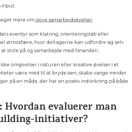
 input.
meget mere om
sjove samarbejdsøvelser
rs eventyr som klatring, orienteringsløb eller
l atmosfære, hvor deltagerne kan udfordre sig selv
r at stole på og samarbejde med hinanden.
e omgivelser i naturen eller kreative øvelser i et
viteter være med til at bryde isen, skabe varige minder
er på en måde, der har en positiv indvirkning på både
s: Hvordan evaluerer man
ilding-initiativer?