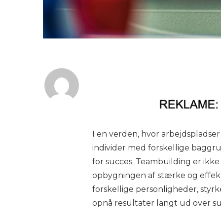
I en verden, hvor arbejdspladser 
individer med forskellige bagg
for succes. Teambuilding er ikk
opbygningen af stærke og effek
forskellige personligheder, styrk
opnå resultater langt ud over s