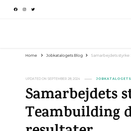
Home
Jobkatalogets Blog
Samarbejdets styrke:
UPDATED ON
SEPTEMBER 28, 2024
JOBKATALOGETS
Samarbejdets s
Teambuilding d