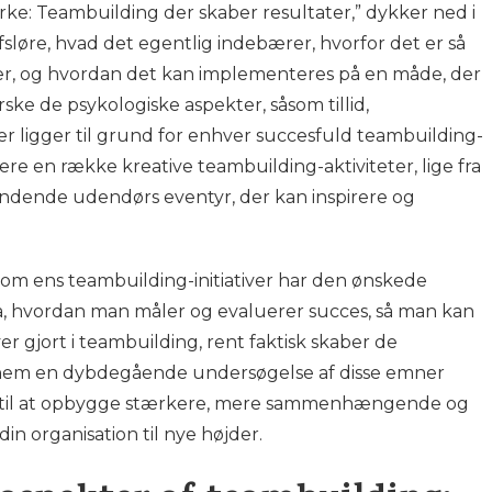
rke: Teambuilding der skaber resultater,” dykker ned i
sløre, hvad det egentlig indebærer, hvorfor det er så
ner, og hvordan det kan implementeres på en måde, der
forske de psykologiske aspekter, såsom tillid,
r ligger til grund for enhver succesfuld teambuilding-
ere en række kreative teambuilding-aktiviteter, lige fra
dende udendørs eventyr, der kan inspirere og
om ens teambuilding-initiativer har den ønskede
på, hvordan man måler og evaluerer succes, så man kan
iver gjort i teambuilding, rent faktisk skaber de
Gennem en dybdegående undersøgelse af disse emner
ne til at opbygge stærkere, mere sammenhængende og
in organisation til nye højder.