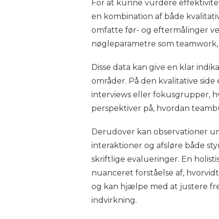
For at kunne vurdere effektivitet
en kombination af både kvalitati
omfatte før- og eftermålinger v
nøgleparametre som teamwork, 
Disse data kan give en klar indik
områder. På den kvalitative si
interviews eller fokusgrupper, 
perspektiver på, hvordan teambu
Derudover kan observationer und
interaktioner og afsløre både st
skriftlige evalueringer. En holis
nuanceret forståelse af, hvorvid
og kan hjælpe med at justere fre
indvirkning.