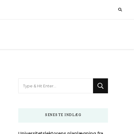
Looking
for
Something?
SENESTE INDLÆG
Universitetslektorens planlægning fra