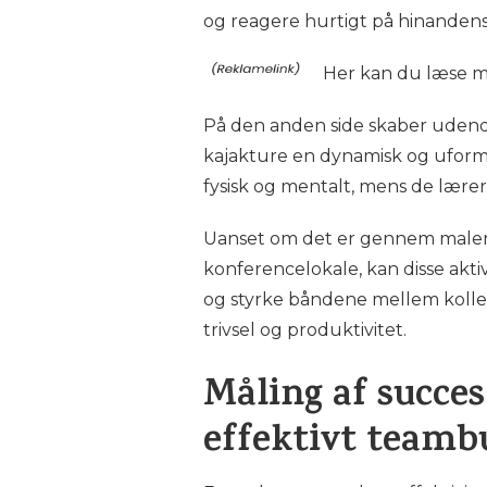
og reagere hurtigt på hinandens
Her kan du læse 
På den anden side skaber udendø
kajakture en dynamisk og uforme
fysisk og mentalt, mens de lære
Uanset om det er gennem malerisk
konferencelokale, kan disse akti
og styrke båndene mellem kolleg
trivsel og produktivitet.
Måling af succe
effektivt teambu