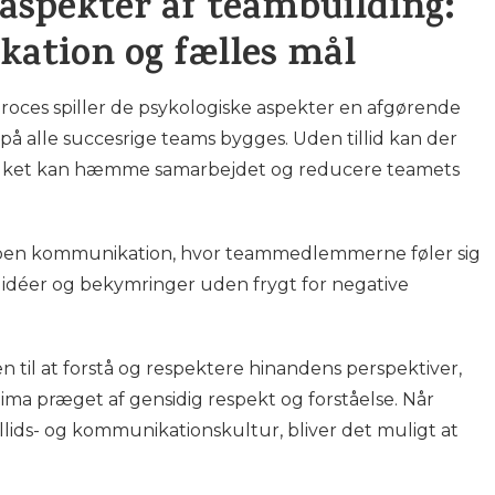
 aspekter af teambuilding:
kation og fælles mål
proces spiller de psykologiske aspekter en afgørende
rpå alle succesrige teams bygges. Uden tillid kan der
 hvilket kan hæmme samarbejdet og reducere teamets
åben kommunikation, hvor teammedlemmerne føler sig
, idéer og bekymringer uden frygt for negative
 til at forstå og respektere hinandens perspektiver,
ima præget af gensidig respekt og forståelse. Når
llids- og kommunikationskultur, bliver det muligt at