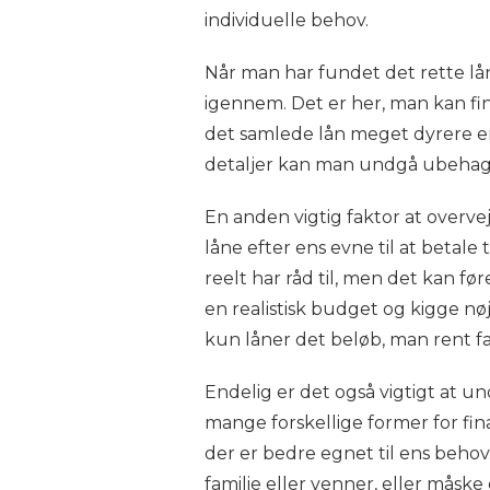
individuelle behov.
Når man har fundet det rette lån
igennem. Det er her, man kan fi
det samlede lån meget dyrere e
detaljer kan man undgå ubehage
En anden vigtig faktor at overve
låne efter ens evne til at betale
reelt har råd til, men det kan f
en realistisk budget og kigge nø
kun låner det beløb, man rent fa
Endelig er det også vigtigt at und
mange forskellige former for fin
der er bedre egnet til ens beho
familie eller venner, eller måske 