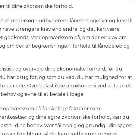
er til dine økonomiske forhold.
é at undersøge udbyderens lånebetingelser og krav til
 have strengere krav end andre, og det kan være
net godkendt. Vær opmærksom på, om der er krav om
og om der er begrænsninger i forhold til lånebeløb og
alistisk og overveje dine økonomiske forhold, før du
 du har brug for, og som du ved, du har mulighed for at
lte periode. Overbelast ikke din økonomi ved at tage et
 behov og evne til at betale tilbage.
re opmærksom på forskellige faktorer som
 rentesatser og dine egne økonomiske forhold, kan du
edst til dine behov. Vær tålmodig og grundig i din søgen,
 forskellige tilbud, så du kan træffe en informeret