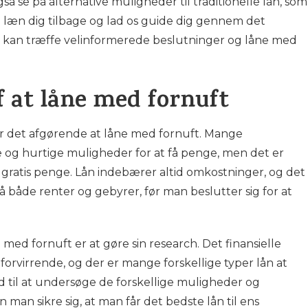
å se på alternative muligheder til traditionelle lån, som
læn dig tilbage og lad os guide dig gennem det
du kan træffe velinformerede beslutninger og låne med
f at låne med fornuft
 er det afgørende at låne med fornuft. Mange
e og hurtige muligheder for at få penge, men det er
er gratis penge. Lån indebærer altid omkostninger, og det
 både renter og gebyrer, før man beslutter sig for at
e med fornuft er at gøre sin research. Det finansielle
rvirrende, og der er mange forskellige typer lån at
id til at undersøge de forskellige muligheder og
man sikre sig, at man får det bedste lån til ens