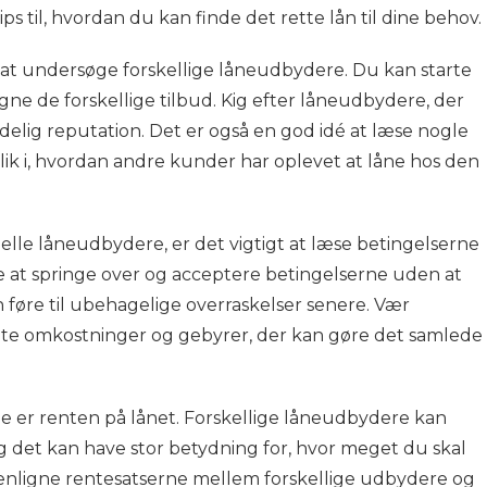
ps til, hvordan du kan finde det rette lån til dine behov.
t at undersøge forskellige låneudbydere. Du kan starte
ne de forskellige tilbud. Kig efter låneudbydere, der
elig reputation. Det er også en god idé at læse nogle
lik i, hvordan andre kunder har oplevet at låne hos den
elle låneudbydere, er det vigtigt at læse betingelserne
e at springe over og acceptere betingelserne uden at
øre til ubehagelige overraskelser senere. Vær
te omkostninger og gebyrer, der kan gøre det samlede
je er renten på lånet. Forskellige låneudbydere kan
 og det kan have stor betydning for, hvor meget du skal
menligne rentesatserne mellem forskellige udbydere og