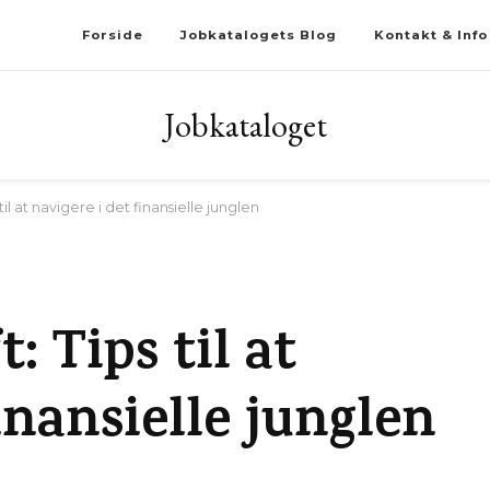
Forside
Jobkatalogets Blog
Kontakt & Info
Jobkataloget
il at navigere i det finansielle junglen
: Tips til at
inansielle junglen