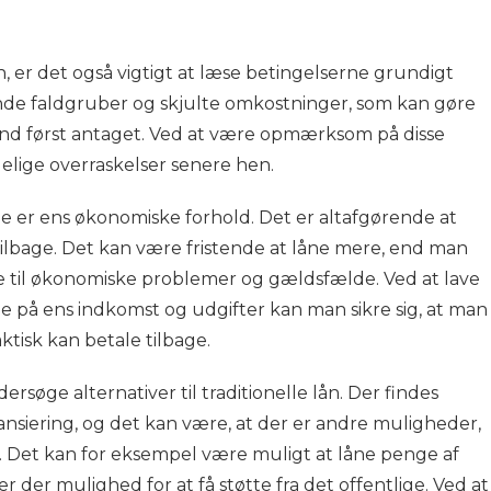
, er det også vigtigt at læse betingelserne grundigt
nde faldgruber og skjulte omkostninger, som kan gøre
nd først antaget. Ved at være opmærksom på disse
lige overraskelser senere hen.
je er ens økonomiske forhold. Det er altafgørende at
 tilbage. Det kan være fristende at låne mere, end man
øre til økonomiske problemer og gældsfælde. Ved at lave
je på ens indkomst og udgifter kan man sikre sig, at man
ktisk kan betale tilbage.
ersøge alternativer til traditionelle lån. Der findes
ansiering, og det kan være, at der er andre muligheder,
v. Det kan for eksempel være muligt at låne penge af
er der mulighed for at få støtte fra det offentlige. Ved at