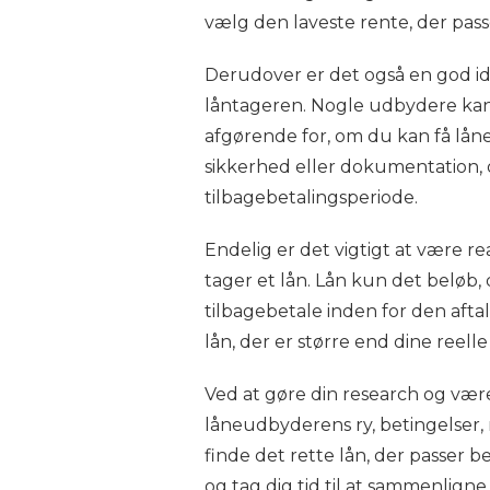
vælg den laveste rente, der pass
Derudover er det også en god id
låntageren. Nogle udbydere kan
afgørende for, om du kan få lå
sikkerhed eller dokumentation, 
tilbagebetalingsperiode.
Endelig er det vigtigt at være re
tager et lån. Lån kun det beløb,
tilbagebetale inden for den afta
lån, der er større end dine reelle
Ved at gøre din research og væ
låneudbyderens ry, betingelser,
finde det rette lån, der passer b
og tag dig tid til at sammenligne