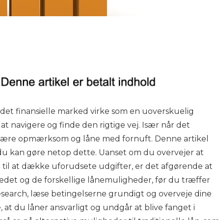
et finansielle marked virke som en uoverskuelig
t navigere og finde den rigtige vej. Især når det
at være opmærksom og låne med fornuft. Denne artikel
an du kan gøre netop dette. Uanset om du overvejer at
lot til at dække uforudsete udgifter, er det afgørende at
kedet og de forskellige lånemuligheder, før du træffer
esearch, læse betingelserne grundigt og overveje dine
 at du låner ansvarligt og undgår at blive fanget i