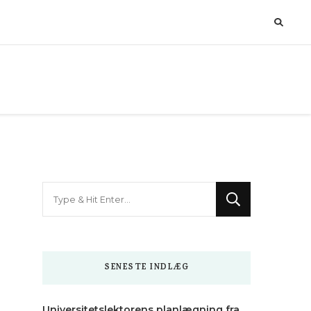
Looking
for
Something?
SENESTE INDLÆG
Universitetslektorens planlægning fra