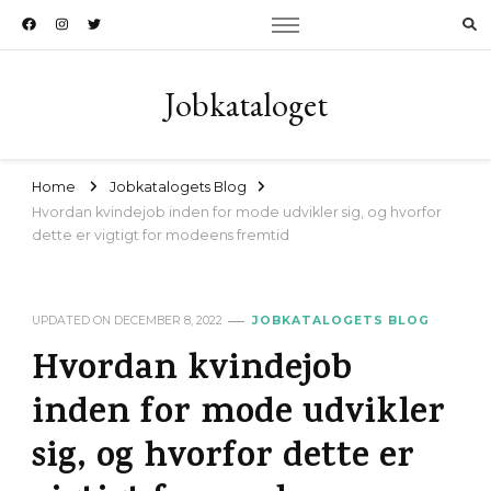
Jobkataloget
Home
Jobkatalogets Blog
Hvordan kvindejob inden for mode udvikler sig, og hvorfor
dette er vigtigt for modeens fremtid
UPDATED ON
DECEMBER 8, 2022
JOBKATALOGETS BLOG
Hvordan kvindejob
inden for mode udvikler
sig, og hvorfor dette er