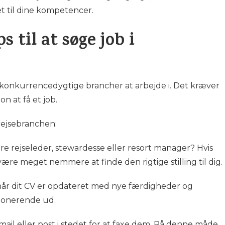
t til dine kompetencer.
s til at søge job i
konkurrencedygtige brancher at arbejde i. Det kræver
n at få et job.
i rejsebranchen:
ære rejseleder, stewardesse eller resort manager? Hvis
 være meget nemmere at finde den rigtige stilling til dig.
 så når dit CV er opdateret med nye færdigheder og
mponerende ud.
mail eller post i stedet for at faxe dem. På denne måde