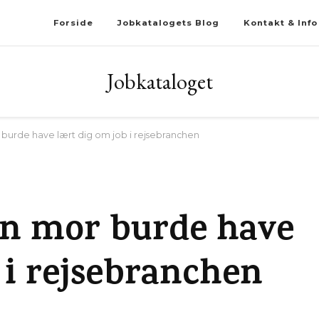
Forside
Jobkatalogets Blog
Kontakt & Info
Jobkataloget
burde have lært dig om job i rejsebranchen
in mor burde have
 i rejsebranchen