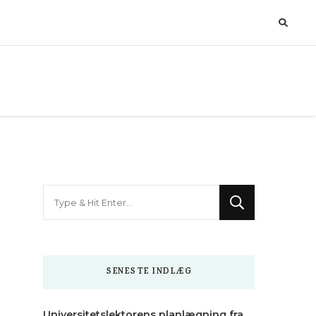
Looking
for
Something?
SENESTE INDLÆG
Universitetslektorens planlægning fra