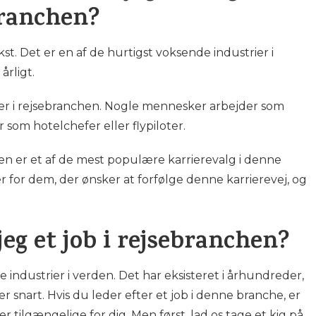
branchen?
st. Det er en af de hurtigst voksende industrier i
rligt.
r i rejsebranchen. Nogle mennesker arbejder som
 som hotelchefer eller flypiloter.
en er et af de mest populære karrierevalg i denne
 for dem, der ønsker at forfølge denne karrierevej, og
eg et job i rejsebranchen?
 industrier i verden. Det har eksisteret i århundreder,
snart. Hvis du leder efter et job i denne branche, er
tilgængelige for dig. Men først, lad os tage et kig på,