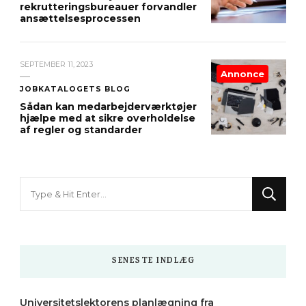
rekrutteringsbureauer forvandler
ansættelsesprocessen
SEPTEMBER 11, 2023
Annonce
JOBKATALOGETS BLOG
Sådan kan medarbejderværktøjer
hjælpe med at sikre overholdelse
af regler og standarder
Looking
for
Something?
SENESTE INDLÆG
Universitetslektorens planlægning fra