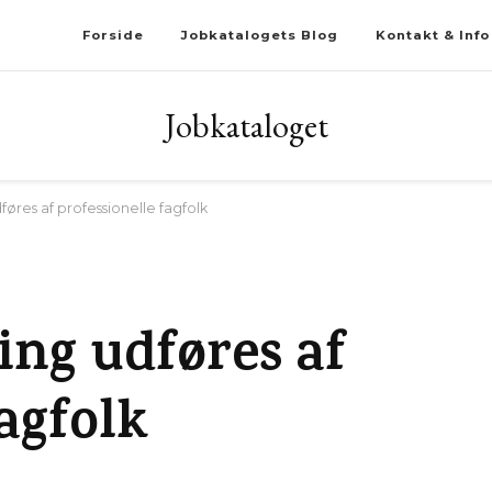
Forside
Jobkatalogets Blog
Kontakt & Info
Jobkataloget
øres af professionelle fagfolk
ing udføres af
agfolk