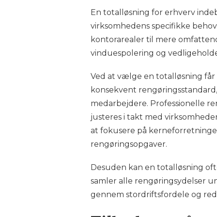
En totalløsning for erhverv ind
virksomhedens specifikke behov o
kontorarealer til mere omfatten
vinduespolering og vedligeholde
Ved at vælge en totalløsning 
konsekvent rengøringsstandard, d
medarbejdere. Professionelle ren
justeres i takt med virksomheden
at fokusere på kerneforretning
rengøringsopgaver.
Desuden kan en totalløsning oft
samler alle rengøringsydelser un
gennem stordriftsfordele og red