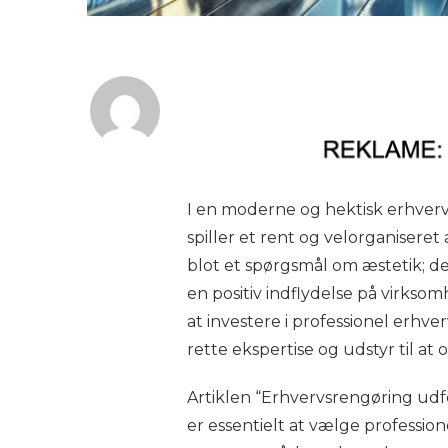
I en moderne og hektisk erhvervsl
spiller et rent og velorganiseret
blot et spørgsmål om æstetik; de
en positiv indflydelse på vir
at investere i professionel erhv
rette ekspertise og udstyr til a
Artiklen “Erhvervsrengøring udfø
er essentielt at vælge professione