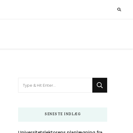
Looking
for
Something?
SENESTE INDLÆG
Universitetslektorens planlægning fra