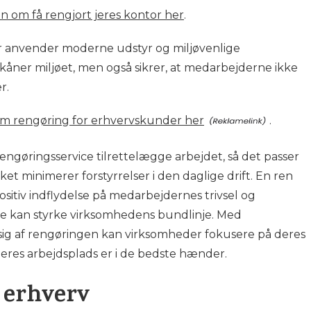
n om få rengjort jeres kontor her
.
er anvender moderne udstyr og miljøvenlige
kåner miljøet, men også sikrer, at medarbejderne ikke
r.
m rengøring for erhvervskunder her
.
ngøringsservice tilrettelægge arbejdet, så det passer
ket minimerer forstyrrelser i den daglige drift. En ren
sitiv indflydelse på medarbejdernes trivsel og
ende kan styrke virksomhedens bundlinje. Med
ge sig af rengøringen kan virksomheder fokusere på deres
deres arbejdsplads er i de bedste hænder.
 erhverv