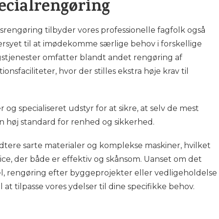
ecialrengøring
rengøring tilbyder vores professionelle fagfolk også
rsyet til at imødekomme særlige behov i forskellige
gstjenester omfatter blandt andet rengøring af
onsfaciliteter, hvor der stilles ekstra høje krav til
g specialiseret udstyr for at sikre, at selv de mest
 høj standard for renhed og sikkerhed.
dtere sarte materialer og komplekse maskiner, hvilket
ervice, der både er effektiv og skånsom. Uanset om det
el, rengøring efter byggeprojekter eller vedligeholdelse
til at tilpasse vores ydelser til dine specifikke behov.