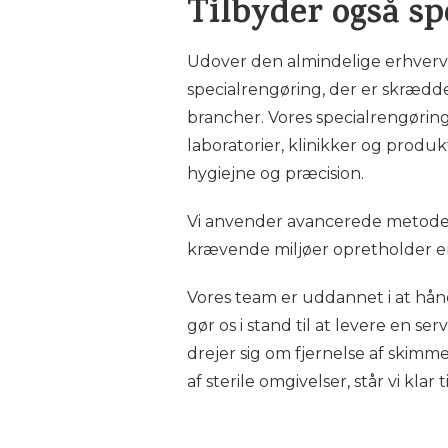
Tilbyder også sp
Udover den almindelige erhvervs
specialrengøring, der er skrædde
brancher. Vores specialrengørin
laboratorier, klinikker og produkti
hygiejne og præcision.
Vi anvender avancerede metoder o
krævende miljøer opretholder en
Vores team er uddannet i at hån
gør os i stand til at levere en s
drejer sig om fjernelse af skimm
af sterile omgivelser, står vi klar 