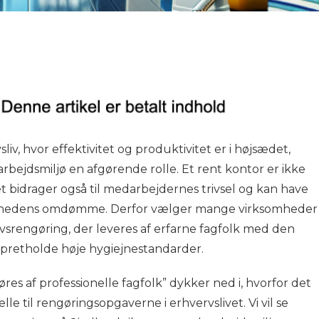
iv, hvor effektivitet og produktivitet er i højsædet,
 arbejdsmiljø en afgørende rolle. Et rent kontor er ikke
t bidrager også til medarbejdernes trivsel og kan have
ksomhedens omdømme. Derfor vælger mange virksomheder
ervsrengøring, der leveres af erfarne fagfolk med den
t opretholde høje hygiejnestandarder.
res af professionelle fagfolk” dykker ned i, hvorfor det
lle til rengøringsopgaverne i erhvervslivet. Vi vil se