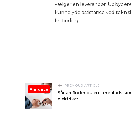
vælger en leverandør. Udbydere
kunne yde assistance ved teknis
fejlfinding.
PREVIOUS ARTICLE
Annonce
Sådan finder du en læreplads so
elektriker