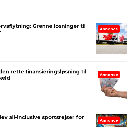
vsflytning: Grønne løsninger til
Annonce
r
n rette finansieringsløsning til
Annonce
gæld
plev all-inclusive sportsrejser for
Annonce