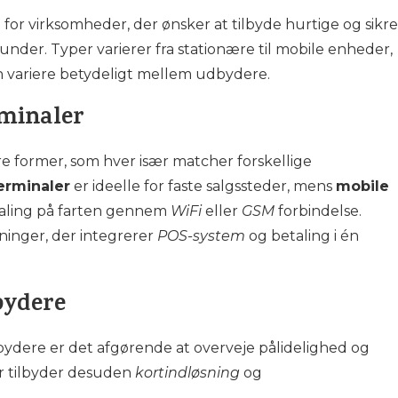
 for virksomheder, der ønsker at tilbyde hurtige og sikre
nder. Typer varierer fra stationære til mobile enheder,
an variere betydeligt mellem udbydere.
minaler
e former, som hver især matcher forskellige
erminaler
er ideelle for faste salgssteder, mens
mobile
betaling på farten gennem
WiFi
eller
GSM
forbindelse.
sninger, der integrerer
POS-system
og betaling i én
bydere
bydere er det afgørende at overveje pålidelighed og
er tilbyder desuden
kortindløsning
og