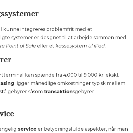
gssystemer
kal kunne integreres problemfrit med et
algte systemer er designet til at arbejde sammen med
e Point of Sale
eller et
kassesystem til iPad
.
rer
tterminal kan spænde fra 4.000 til 9.000 kr. ekskl.
easing
ligger månedlige omkostninger typisk mellem
opstå gebyrer såsom
transaktion
sgebyrer
vice
ængelig
service
er betydningsfulde aspekter, når man