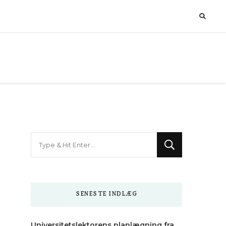
Looking
for
Something?
SENESTE INDLÆG
Universitetslektorens planlægning fra