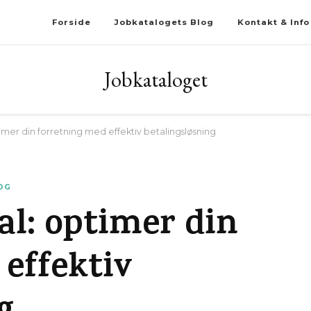
Forside
Jobkatalogets Blog
Kontakt & Info
Jobkataloget
mer din forretning med effektiv betalingsløsning
OG
l: optimer din
effektiv