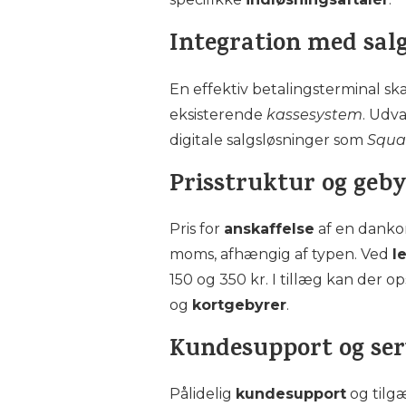
Integration med sal
En effektiv betalingsterminal s
eksisterende
kassesystem
. Udv
digitale salgsløsninger som
Squar
Prisstruktur og geby
Pris for
anskaffelse
af en dankor
moms, afhængig af typen. Ved
l
150 og 350 kr. I tillæg kan der 
og
kortgebyrer
.
Kundesupport og ser
Pålidelig
kundesupport
og tilg