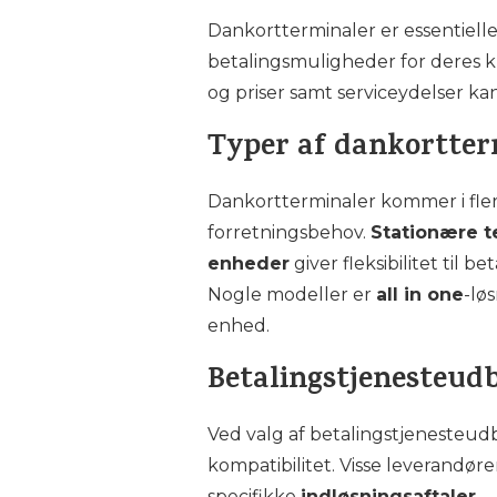
Dankortterminaler er essentielle
betalingsmuligheder for deres ku
og priser samt serviceydelser k
Typer af dankortter
Dankortterminaler kommer i fler
forretningsbehov.
Stationære t
enheder
giver fleksibilitet til 
Nogle modeller er
all in one
-lø
enhed.
Betalingstjenesteud
Ved valg af betalingstjenesteud
kompatibilitet. Visse leverandør
specifikke
indløsningsaftaler
.