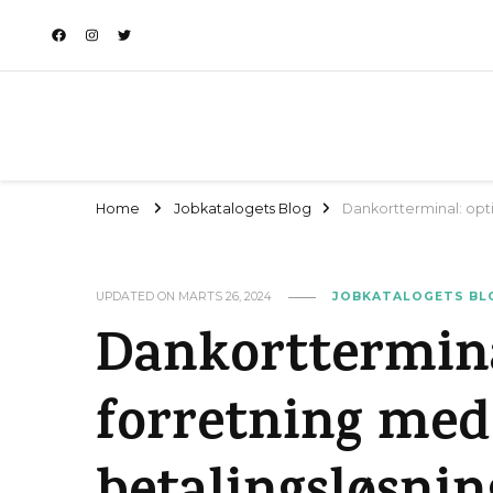
Home
Jobkatalogets Blog
Dankortterminal: opti
UPDATED ON
MARTS 26, 2024
JOBKATALOGETS BL
Dankorttermina
forretning med 