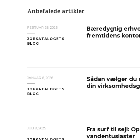
Anbefalede artikler
Bæredygtig erhver
FEBRUAR 28, 2025
fremtidens konto
JOBKATALOGETS
BLOG
Sådan vælger du de
JANUAR 6, 2026
din virksomheds
JOBKATALOGETS
BLOG
Fra surf til sejl: O
JULI 9, 2025
vandentusiaster
JOBKATALOGETS