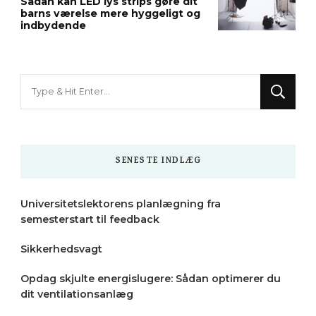
Sådan kan LED lys strips gøre dit
barns værelse mere hyggeligt og
indbydende
Looking
for
Something?
SENESTE INDLÆG
Universitetslektorens planlægning fra
semesterstart til feedback
Sikkerhedsvagt
Opdag skjulte energislugere: Sådan optimerer du
dit ventilationsanlæg