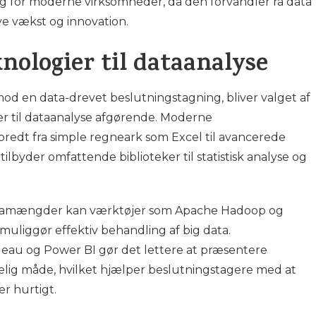
lig for moderne virksomheder, da den forvandler rå data
ive vækst og innovation.
nologier til dataanalyse
d en data-drevet beslutningstagning, bliver valget af
er til dataanalyse afgørende. Moderne
redt fra simple regneark som Excel til avancerede
lbyder omfattende biblioteker til statistisk analyse og
atamængder kan værktøjer som Apache Hadoop og
uliggør effektiv behandling af big data.
leau og Power BI gør det lettere at præsentere
lig måde, hvilket hjælper beslutningstagere med at
r hurtigt.