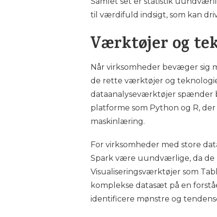
Samlet set er statistik uundvær
til værdifuld indsigt, som kan dr
Værktøjer og tek
Når virksomheder bevæger sig mo
de rette værktøjer og teknologi
dataanalyseværktøjer spænder b
platforme som Python og R, der ti
maskinlæring.
For virksomheder med store d
Spark være uundværlige, da de m
Visualiseringsværktøjer som Tab
komplekse datasæt på en forståe
identificere mønstre og tendense