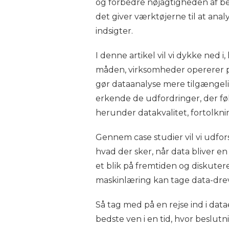
og forbedre nøjagtigheden af bes
det giver værktøjerne til at a
indsigter.
I denne artikel vil vi dykke ned 
måden, virksomheder opererer på.
gør dataanalyse mere tilgængelig
erkende de udfordringer, der fø
herunder datakvalitet, fortolknin
Gennem case studier vil vi udfors
hvad der sker, når data bliver en
et blik på fremtiden og diskuter
maskinlæring kan tage data-drev
Så tag med på en rejse ind i dat
bedste ven i en tid, hvor beslutn