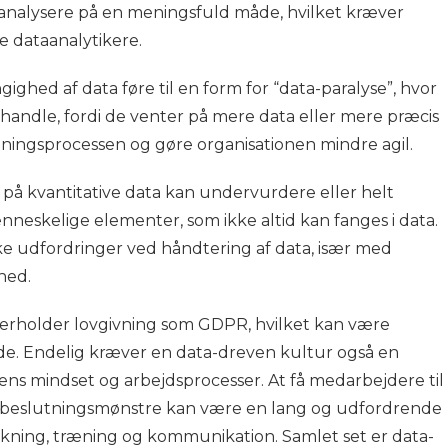
analysere på en meningsfuld måde, hvilket kræver
 dataanalytikere.
hed af data føre til en form for “data-paralyse”, hvor
handle, fordi de venter på mere data eller mere præcis
ningsprocessen og gøre organisationen mindre agil.
us på kvantitative data kan undervurdere eller helt
enneskelige elementer, som ikke altid kan fanges i data.
ske udfordringer ved håndtering af data, især med
rhed.
overholder lovgivning som GDPR, hvilket kan være
. Endelig kræver en data-dreven kultur også en
ens mindset og arbejdsprocesser. At få medarbejdere til
s beslutningsmønstre kan være en lang og udfordrende
kning, træning og kommunikation. Samlet set er data-