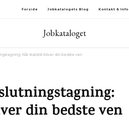
Forside
Jobkatalogets Blog
Kontakt & Info
Jobkataloget
gstagning: Når statistik bliver din bedste ven
slutningstagning:
iver din bedste ven