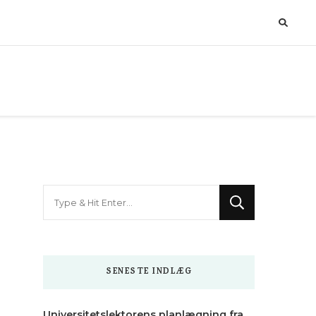
Looking
for
Something?
SENESTE INDLÆG
Universitetslektorens planlægning fra