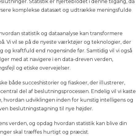
lutninger. Statistik er hjerteblodet i denne tilgang, da
nalysere komplekse datasæt og udtrække meningsfulde
i, hvordan statistik og dataanalyse kan transformere
 Vi vil se på de nyeste værktøjer og teknologier, der
 og kraftfuld end nogensinde før. Samtidig vil vi også
lger med at navigere i en data-dreven verden,
gsfejl og etiske overvejelser.
ke både succeshistorier og fiaskoer, der illustrerer,
 central del af beslutningsprocessen. Endelig vil vi kaste
e, hvordan udviklingen inden for kunstig intelligens og
en beslutningstagning til nye højder.
aens verden, og opdag hvordan statistik kan blive din
inger skal træffes hurtigt og præcist.